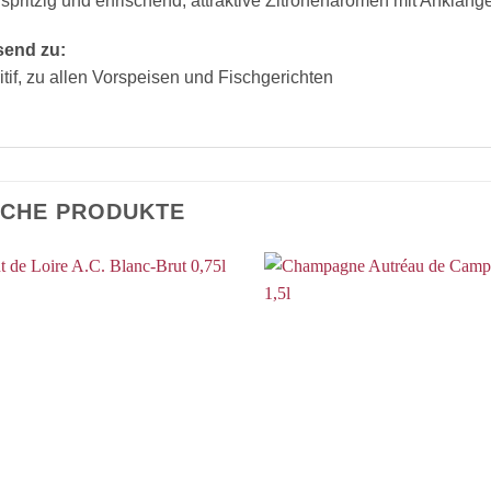
 spritzig und erfrischend, attraktive Zitronenaromen mit Anklä
send zu:
itif, zu allen Vorspeisen und Fischgerichten
ICHE PRODUKTE