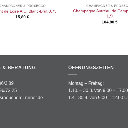
CHAMPAGNER & PROSECCO
CHAMPAGNER & PROSE
Champagne Autréau de Campi
t de Loire A.C. Blanc-Brut 0,75l
1,5l
15,80
€
104,80
€
E & BERATUNG
ÖFFNUNGSZEITEN
 96/3 89
Montag – Freitag:
96/72 25
1.10. – 30.3. von 9.00 – 17.0
sraeucherei-rinner.de
1.4.- 30.9. von 9.00 – 12.00 U