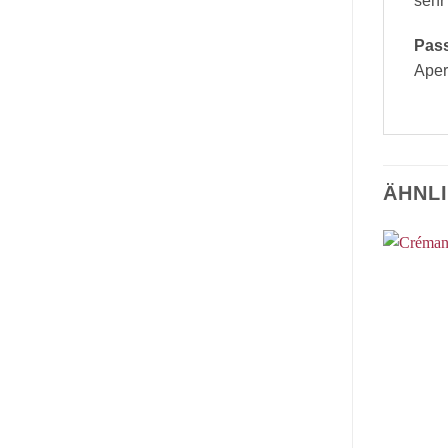
sehr
Pas
Aper
ÄHNL