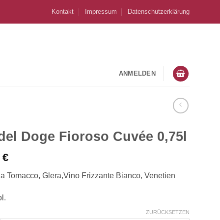
Kontakt
Impressum
Datenschutzerklärung
ANMELDEN
́del Doge Fioroso Cuvée 0,75l
0
€
la Tomacco, Glera,Vino Frizzante Bianco, Venetien
l.
ZURÜCKSETZEN