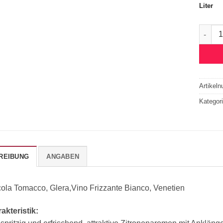
Liter
Ca ́de
Artikel
Kategor
REIBUNG
ANGABEN
cola Tomacco, Glera,Vino Frizzante Bianco, Venetien
akteristik: