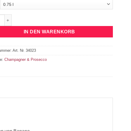
l Doge Fioroso Cuvée 0,75l Menge
IN DEN WARENKORB
nummer:
Art. Nr. 34023
ie:
Champagner & Prosecco