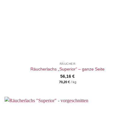
RÄUCHER
Räucherlachs „Superior“ – ganze Seite
56,16
€
70,20
€
/
kg