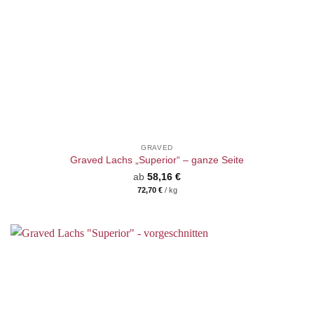
GRAVED
Graved Lachs „Superior“ – ganze Seite
ab
58,16
€
72,70
€
/
kg