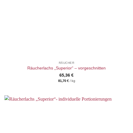
RÄUCHER
Räucherlachs „Superior“ – vorgeschnitten
65,36
€
81,70
€
/
kg