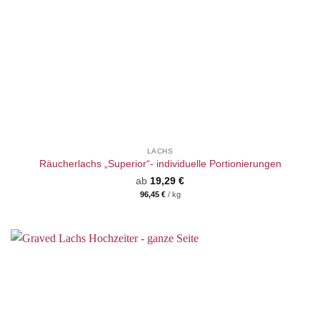
LACHS
Räucherlachs „Superior“- individuelle Portionierungen
ab
19,29
€
96,45
€
/
kg