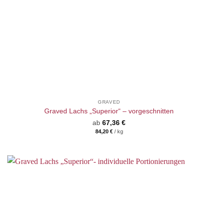
GRAVED
Graved Lachs „Superior“ – vorgeschnitten
ab
67,36
€
84,20
€
/
kg