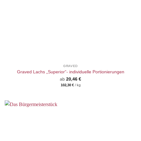
GRAVED
Graved Lachs „Superior“- individuelle Portionierungen
ab
20,46
€
102,30
€
/
kg