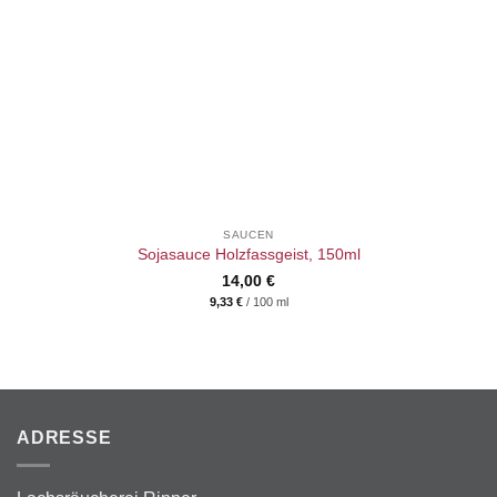
SAUCEN
Sojasauce Holzfassgeist, 150ml
14,00
€
9,33
€
/
100
ml
ADRESSE