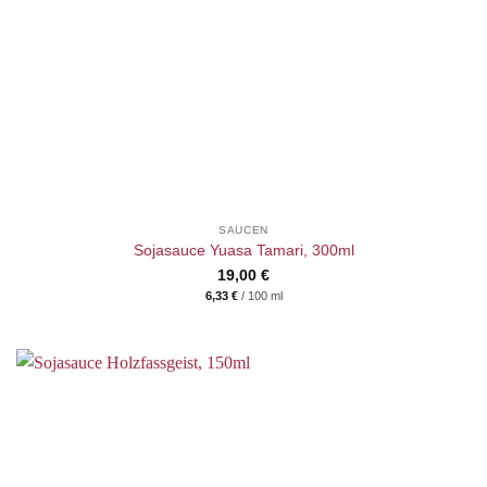
SAUCEN
Sojasauce Yuasa Tamari, 300ml
19,00
€
6,33
€
/
100
ml