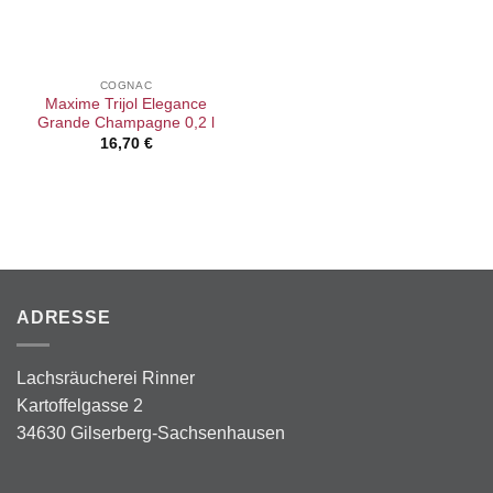
COGNAC
Maxime Trijol Elegance
Grande Champagne 0,2 l
16,70
€
ADRESSE
Lachsräucherei Rinner
Kartoffelgasse 2
34630 Gilserberg-Sachsenhausen