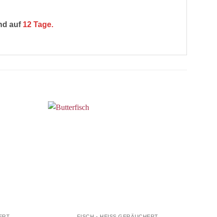
nd auf
12 Tage.
ERT
FISCH - HEISS GERÄUCHERT