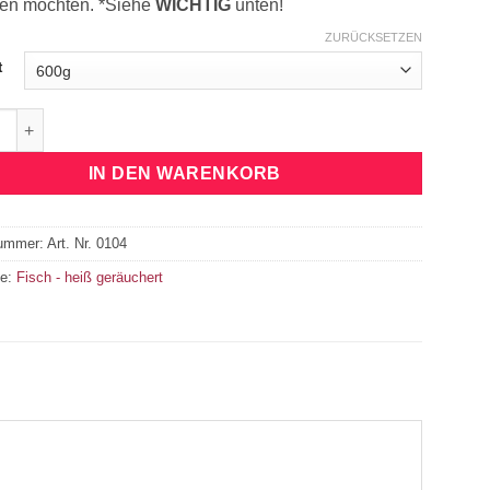
len möchten. *Siehe
WICHTIG
unten!
ZURÜCKSETZEN
t
r-Aal, ganz Menge
IN DEN WARENKORB
nummer:
Art. Nr. 0104
ie:
Fisch - heiß geräuchert