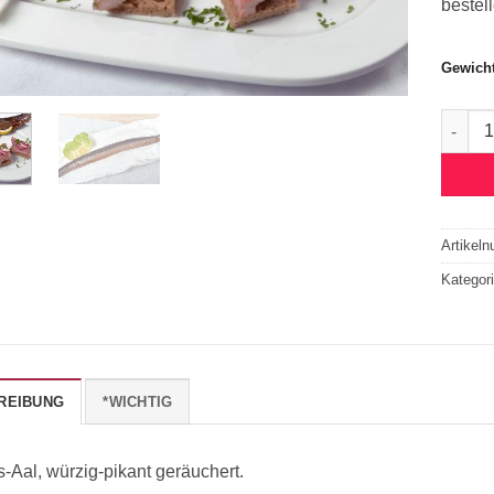
bestel
Gewich
Räuche
Artikel
Kategor
REIBUNG
*WICHTIG
s-Aal, würzig-pikant geräuchert.