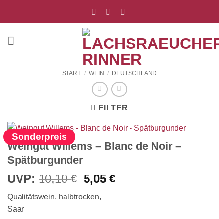
Zum
Inhalt
springen
START
/
WEIN
/
DEUTSCHLAND
FILTER
Sonderpreis
Weingut Willems – Blanc de Noir –
Spätburgunder
Ursprünglicher
Aktueller
UVP:
10,10
5,05
€
€
Preis
Preis
Qualitätswein, halbtrocken,
war:
ist:
Saar
10,10 €
5,05 €.