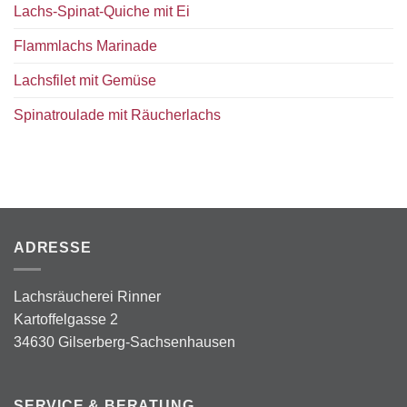
Lachs-Spinat-Quiche mit Ei
Flammlachs Marinade
Lachsfilet mit Gemüse
Spinatroulade mit Räucherlachs
ADRESSE
Lachsräucherei Rinner
Kartoffelgasse 2
34630 Gilserberg-Sachsenhausen
SERVICE & BERATUNG