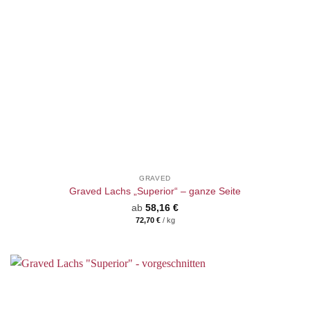
GRAVED
Graved Lachs „Superior“ – ganze Seite
ab
58,16
€
72,70
€
/
kg