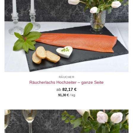
RÄUCHER
Räucherlachs Hochzeiter – ganze Seite
ab
82,17
€
91,30
€
/
kg