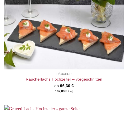
RÄUCHER
Räucherlachs Hochzeiter – vorgeschnitten
ab
96,30
€
107,00
€
/
kg