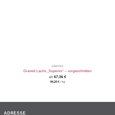
GRAVED
Graved Lachs „Superior“ – vorgeschnitten
ab
67,36
€
84,20
€
/
kg
ADRESSE