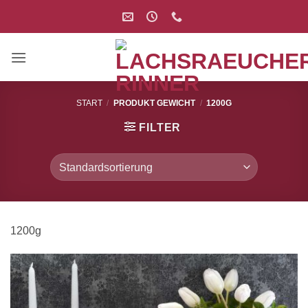
Zum
Inhalt
springen
START
/
PRODUKT GEWICHT
/
1200G
FILTER
1200g