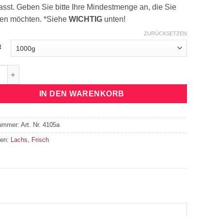
sst. Geben Sie bitte Ihre Mindestmenge an, die Sie
len möchten. *Siehe
WICHTIG
unten!
ZURÜCKSETZEN
t
Lachs Filets, mit Haut, ganze Seite Menge
IN DEN WARENKORB
nummer:
Art. Nr. 4105a
ien:
Lachs
,
Frisch