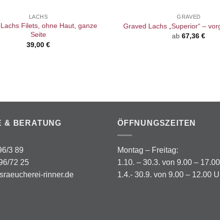
LACHS
GRAVED
 Lachs Filets, ohne Haut, ganze
Graved Lachs „Superior“ – vor
Seite
ab
67,36
€
39,00
€
E & BERATUNG
ÖFFNUNGSZEITEN
 96/3 89
Montag – Freitag:
96/72 25
1.10. – 30.3. von 9.00 – 17.0
sraeucherei-rinner.de
1.4.- 30.9. von 9.00 – 12.00 U