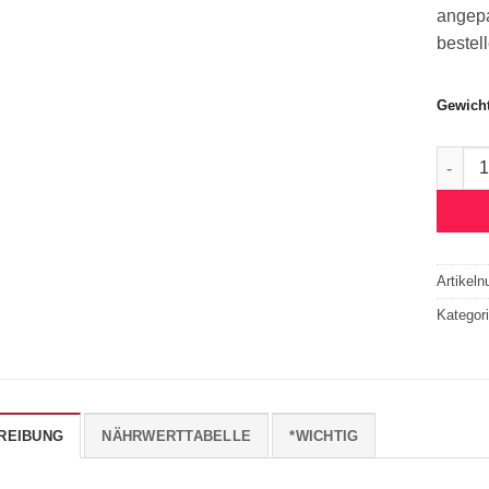
angepa
bestel
Gewich
Frisch 
Artikel
Kategor
REIBUNG
NÄHRWERTTABELLE
*WICHTIG