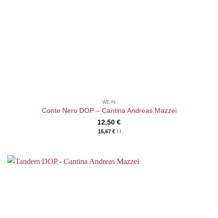
WEIN
Conte Nero DOP – Cantina Andreas Mazzei
12,50
€
16,67
€
/
l