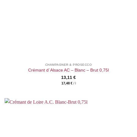
CHAMPAGNER & PROSECCO
Crémant d´Alsace AC – Blanc – Brut 0,75l
13,11
€
17,48
€
/
l