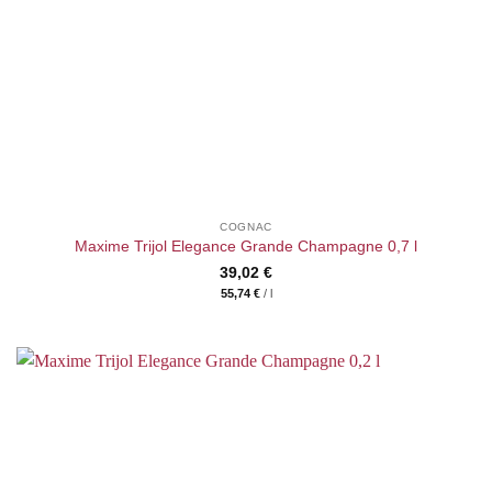
COGNAC
Maxime Trijol Elegance Grande Champagne 0,7 l
39,02
€
55,74
€
/
l