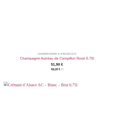
CHAMPAGNER & PROSECCO
Champagne Autréau de Campillon Rosé 0,75l
51,90
€
69,20
€
/
l