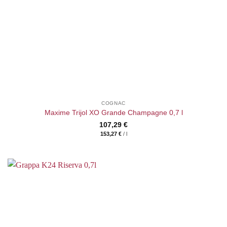
COGNAC
Maxime Trijol XO Grande Champagne 0,7 l
107,29
€
153,27
€
/
l