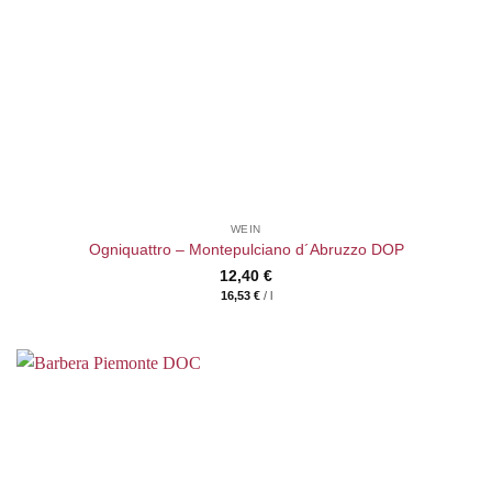
WEIN
Ogniquattro – Montepulciano d´Abruzzo DOP
12,40
€
16,53
€
/
l