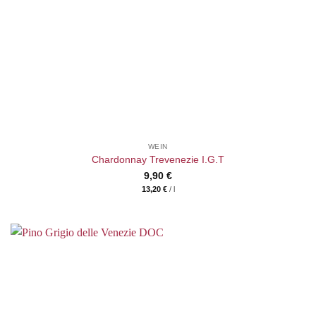
WEIN
Chardonnay Trevenezie I.G.T
9,90
€
13,20
€
/
l