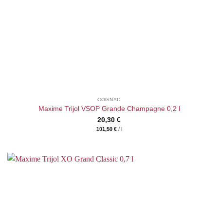
COGNAC
Maxime Trijol VSOP Grande Champagne 0,2 l
20,30
€
101,50
€
/
l