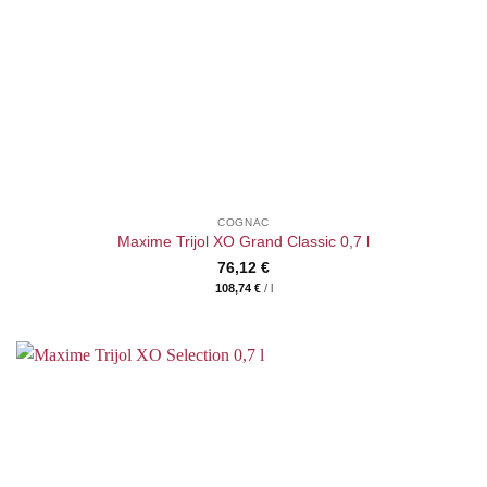
COGNAC
Maxime Trijol XO Grand Classic 0,7 l
76,12
€
108,74
€
/
l