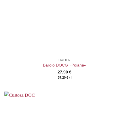
ITALIEN
Barolo DOCG »Poiana«
27,90
€
37,20
€
/
l