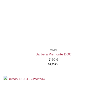
WEIN
Barbera Piemonte DOC
7,90
€
10,53
€
/
l