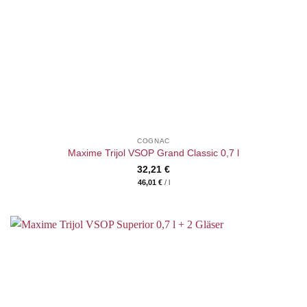
COGNAC
Maxime Trijol VSOP Grand Classic 0,7 l
32,21
€
46,01
€
/
l