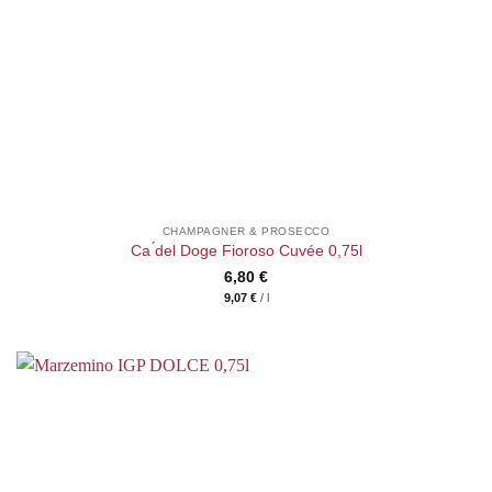
CHAMPAGNER & PROSECCO
Ca ́del Doge Fioroso Cuvée 0,75l
6,80
€
9,07
€
/
l