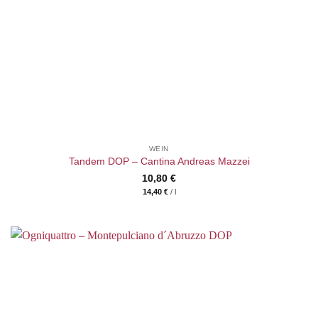
WEIN
Tandem DOP – Cantina Andreas Mazzei
10,80
€
14,40
€
/
l