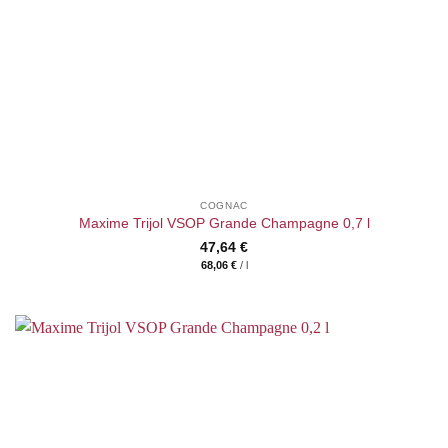
COGNAC
Maxime Trijol VSOP Grande Champagne 0,7 l
47,64
€
68,06
€
/
l