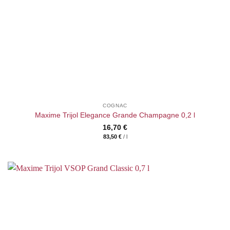
COGNAC
Maxime Trijol Elegance Grande Champagne 0,2 l
16,70
€
83,50
€
/
l