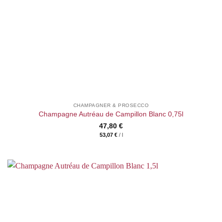
CHAMPAGNER & PROSECCO
Champagne Autréau de Campillon Blanc 0,75l
47,80
€
53,07
€
/
l