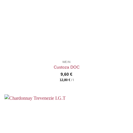
WEIN
Custoza DOC
9,60
€
12,80
€
/
l