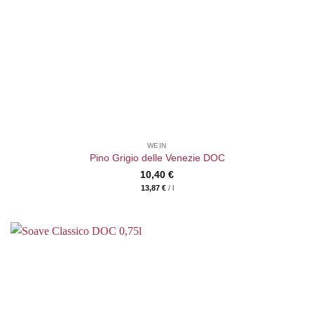
WEIN
Pino Grigio delle Venezie DOC
10,40
€
13,87
€
/
l