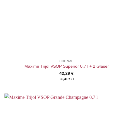
COGNAC
Maxime Trijol VSOP Superior 0,7 l + 2 Gläser
42,29
€
60,41
€
/
l