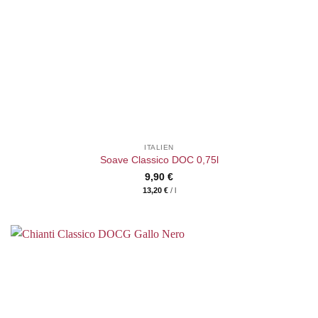
ITALIEN
Soave Classico DOC 0,75l
9,90
€
13,20
€
/
l