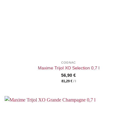
COGNAC
Maxime Trijol XO Selection 0,7 l
56,90
€
81,29
€
/
l